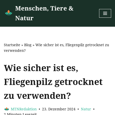
Menschen, Tiere &
Zum
Natur
Inhalt
springen
Startseite
»
Blog
»
Wie sicher ist es, Fliegenpilz getrocknet zu
verwenden?
Wie sicher ist es,
Fliegenpilz getrocknet
zu verwenden?
MTNRedaktion
23. Dezember 2024
Natur
2 Minuten Lesezeit