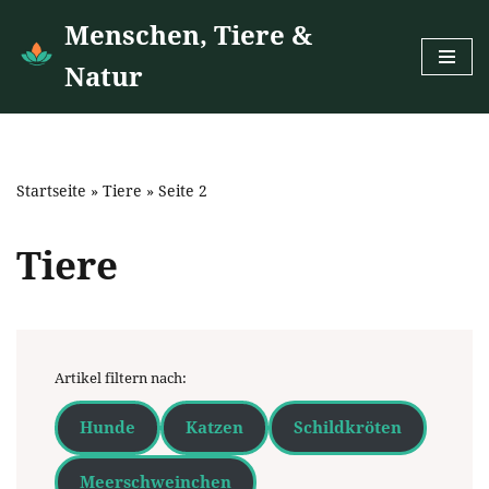
Menschen, Tiere &
Zum
Natur
Inhalt
springen
Startseite
»
Tiere
»
Seite 2
Tiere
Artikel filtern nach:
Hunde
Katzen
Schildkröten
Meerschweinchen